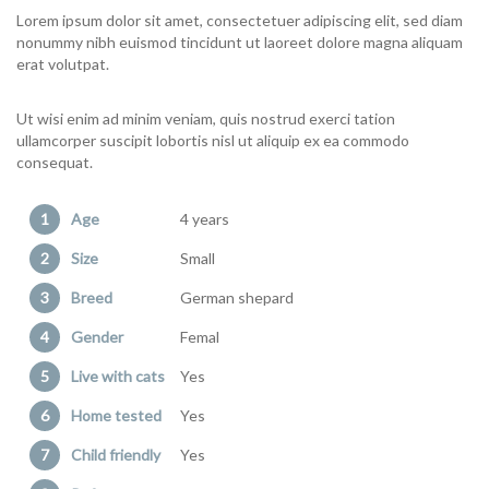
Lorem ipsum dolor sit amet, consectetuer adipiscing elit, sed diam
nonummy nibh euismod tincidunt ut laoreet dolore magna aliquam
erat volutpat.
Ut wisi enim ad minim veniam, quis nostrud exerci tation
ullamcorper suscipit lobortis nisl ut aliquip ex ea commodo
consequat.
Age
4 years
Size
Small
Breed
German shepard
Gender
Femal
Live with cats
Yes
Home tested
Yes
Child friendly
Yes