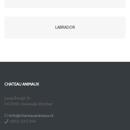
LABRADOR
CHATEAU ANIMAUX
Laag-Beugt 3c
5473KB Heeswijk-Dinther
info@chateauanimaux.nl
0413-293 294