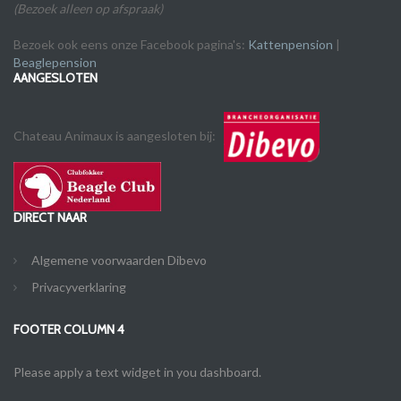
(Bezoek alleen op afspraak)
Bezoek ook eens onze Facebook pagina's:
Kattenpension
|
Beaglepension
AANGESLOTEN
Chateau Animaux is aangesloten bij:
DIRECT NAAR
Algemene voorwaarden Dibevo
Privacyverklaring
FOOTER COLUMN 4
Please apply a text widget in you dashboard.