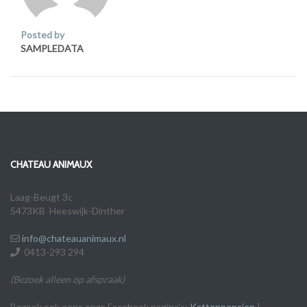
Posted by
SAMPLEDATA
CHATEAU ANIMAUX
Laag-Beugt 3c
5473KB Heeswijk-Dinther
info@chateauanimaux.nl
0413-293 294
(Bezoek alleen op afspraak)
Bezoek ook eens onze Facebook pagina's:
Kattenpension
|